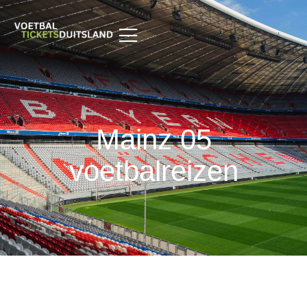
Mainz 05
voetbalreizen