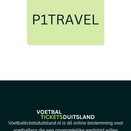
Voetbalticketsduitsland.nl is dé online bestemming voor
voetbalfans die een onvergetelijke wedstrijd willen