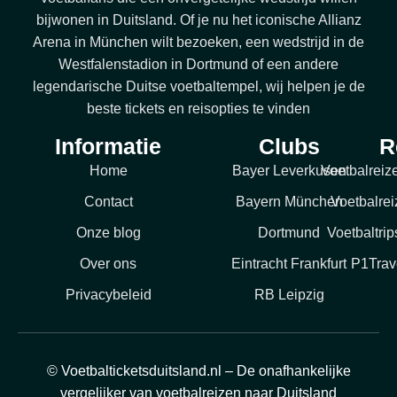
bijwonen in Duitsland. Of je nu het iconische Allianz
Arena in München wilt bezoeken, een wedstrijd in de
Westfalenstadion in Dortmund of een andere
legendarische Duitse voetbaltempel, wij helpen je de
beste tickets en reisopties te vinden
Informatie
Clubs
R
Home
Bayer Leverkusen
Voetbalreiz
Contact
Bayern München
Voetbalrei
Onze blog
Dortmund
Voetbaltri
Over ons
Eintracht Frankfurt
P1Trav
Privacybeleid
RB Leipzig
© Voetbalticketsduitsland.nl – De onafhankelijke
vergelijker van voetbalreizen naar Duitsland